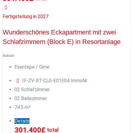
Fertigstellung in 2027
Wunderschönes Eckapartment mit zwei
Schlafzimmern (Block E) in Resortanlage
Beliebt
Esentepe / Girne
IF-ZV-BT-CLG-E01E04
ImmoNr
0
2
Schlafzimmer
0
2
Badezimmer
74.5
m²
Details
301.400
£
total