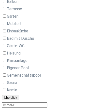
Balkon
Terrasse
Garten
Möbliert
Einbauküche
Bad mit Dusche
Gäste-WC
Heizung
Klimaanlage
Eigener Pool
Gemeinschaftspool
Sauna
Kamin
Überblick