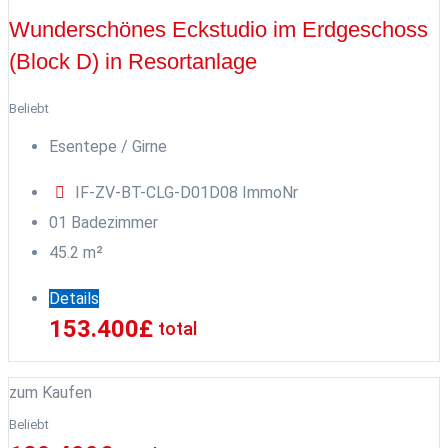
Wunderschönes Eckstudio im Erdgeschoss
(Block D) in Resortanlage
Beliebt
Esentepe / Girne
IF-ZV-BT-CLG-D01D08
ImmoNr
0
1
Badezimmer
45.2
m²
Details
153.400
£
total
zum Kaufen
Beliebt