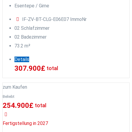
Esentepe / Girne
IF-ZV-BT-CLG-E06E07
ImmoNr
0
2
Schlafzimmer
0
2
Badezimmer
73.2
m²
Details
307.900
£
total
zum Kaufen
Beliebt
254.900
£
total
Fertigstellung in 2027