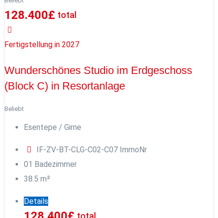
Beliebt
128.400
£
total
Fertigstellung in 2027
Wunderschönes Studio im Erdgeschoss
(Block C) in Resortanlage
Beliebt
Esentepe / Girne
IF-ZV-BT-CLG-C02-C07
ImmoNr
0
1
Badezimmer
38.5
m²
Details
128.400
£
total