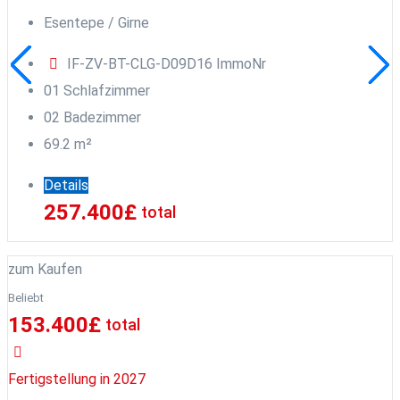
Esentepe / Girne
IF-ZV-BT-CLG-D09D16
ImmoNr
0
1
Schlafzimmer
0
2
Badezimmer
69.2
m²
Details
257.400
£
total
zum Kaufen
Beliebt
153.400
£
total
Fertigstellung in 2027