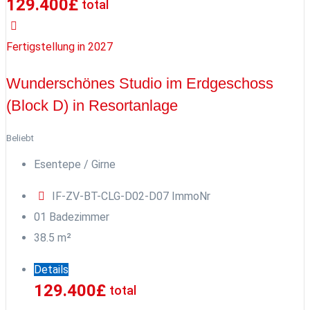
129.400
£
total
Fertigstellung in 2027
Wunderschönes Studio im Erdgeschoss
(Block D) in Resortanlage
Beliebt
Esentepe / Girne
IF-ZV-BT-CLG-D02-D07
ImmoNr
0
1
Badezimmer
38.5
m²
Details
129.400
£
total