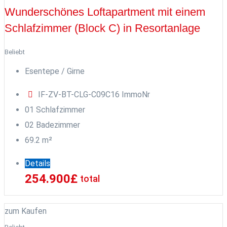
Wunderschönes Loftapartment mit einem
Schlafzimmer (Block C) in Resortanlage
Beliebt
Esentepe / Girne
IF-ZV-BT-CLG-C09C16
ImmoNr
0
1
Schlafzimmer
0
2
Badezimmer
69.2
m²
Details
254.900
£
total
zum Kaufen