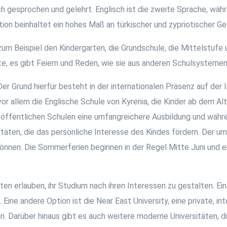
ch gesprochen und gelehrt. Englisch ist die zweite Sprache, wäh
tion beinhaltet ein hohes Maß an türkischer und zypriotischer Ge
e zum Beispiel den Kindergarten, die Grundschule, die Mittelstuf
kate, es gibt Feiern und Reden, wie sie aus anderen Schulsysteme
er Grund hierfür besteht in der internationalen Präsenz auf der I
or allem die Englische Schule von Kyrenia, die Kinder ab dem Alt
 zu öffentlichen Schulen eine umfangreichere Ausbildung und wä
täten, die das persönliche Interesse des Kindes fördern. Der um
 können. Die Sommerferien beginnen in der Regel Mitte Juni und
ten erlauben, ihr Studium nach ihren Interessen zu gestalten. Ein
ne andere Option ist die Near East University, eine private, int
. Darüber hinaus gibt es auch weitere moderne Universitäten, 